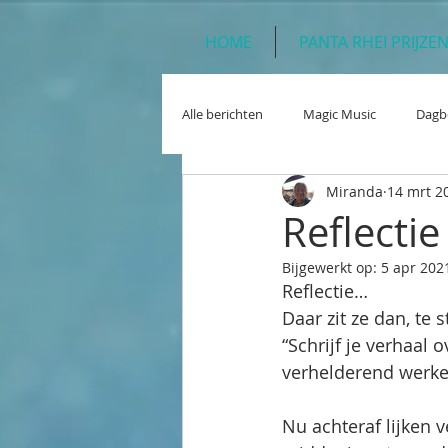
HOME
PANTA RHEI PRIJZE
Alle berichten
Magic Music
Dagb
Miranda
14 mrt 2
Reflecti
Bijgewerkt op:
5 apr 202
Reflectie…
Daar zit ze dan, te 
“Schrijf je verhaal 
verhelderend werken
Nu achteraf lijken 