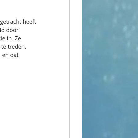
getracht heeft 
ld door 
e in. Ze 
te treden. 
 en dat 