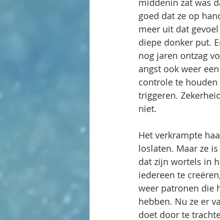
middenin zat was da
goed dat ze op han
meer uit dat gevoel
diepe donker put. E
nog jaren ontzag vo
angst ook weer een 
controle te houden 
triggeren. Zekerheid
niet.
Het verkrampte haar
loslaten. Maar ze i
dat zijn wortels in 
iedereen te creëren,
weer patronen die h
hebben. Nu ze er va
doet door te tracht