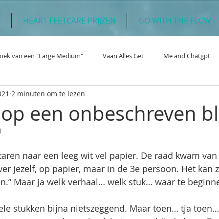
N
HEART FEETCARE PRIJZEN
GO WITH THE FLOW
oek van een "Large Medium"
Vaan Alles Get
Me and Chatgpt
021
2 minuten om te lezen
e op een onbeschreven bl
1
staren naar een leeg wit vel papier. De raad kwam van 
over jezelf, op papier, maar in de 3e persoon. Het kan z
.” Maar ja welk verhaal… welk stuk… waar te beginne
vele stukken bijna nietszeggend. Maar toen… tja toen…