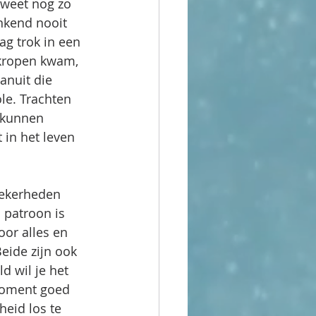
 weet nog zo 
nkend nooit 
g trok in een 
ekropen kwam, 
anuit die 
le. Trachten 
 kunnen 
 in het leven 
zekerheden 
 patroon is 
oor alles en 
Beide zijn ook 
d wil je het 
 moment goed 
eid los te 