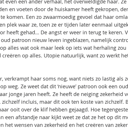
t even een ander verhaal, het overweldigde haar. Ze
den en voeten door de huiskamer heeft gekropen, de
 te komen. Een zo zwaarmoedig gevoel dat haar omlaa
en plek waar ze, toen ze er tijden later eenmaal uitg
or heeft gehad… De angst er weer in terug te keren. V
oud patroon nieuw leven ingeblazen, namelijk contro
op alles wat ook maar leek op iets wat herhaling zou
 creëren op alles. Utopie natuurlijk, want zo werkt het
, verkrampt haar soms nog, want niets zo lastig als 
s op weg. Ze weet dat dit ‘nieuwe’ patroon ook een oud
haar jonge jaren heeft. Ze heeft de neiging zekerheid v
 zichzelf incluis, maar dit ook ten koste van zichzelf. 
aar ooit over de klif hebben gejaagd. Hoe tegengestel
n een afstandje naar kijkt weet ze dat ze het op dit
en het wensen van zekerheid en het creëren van zekerh