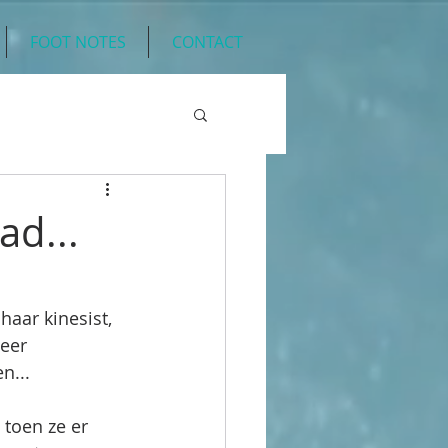
FOOT NOTES
CONTACT
ad...
haar kinesist, 
eer 
n... 
 toen ze er 