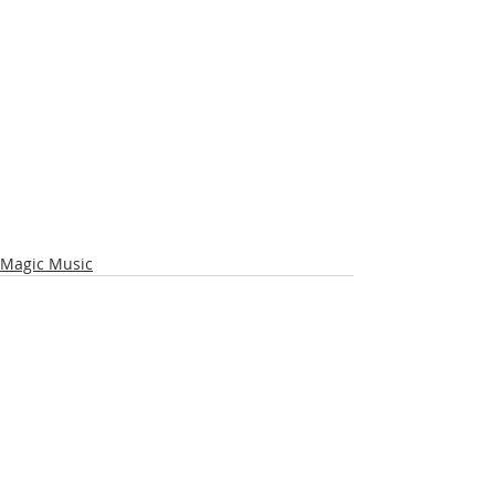
Magic Music
Recente blogposts
Alles weergeven