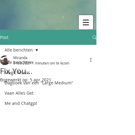
Post
Alle berichten
Miranda
Alle berichten
6 feb 2021
1 minuten om te lezen
Fix You...
Magic Music
Bijgewerkt op:
5 apr 2021
Dagboek van een "Large Medium"
Vaan Alles Get
Me and Chatgpt