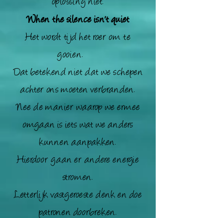
oplossing niet.
When the silence isn't quiet
Het wordt tijd het roer om te
gooien.
Dat betekend niet dat we schepen
achter ons moeten verbranden.
Nee de manier waarop we ermee
omgaan is iets wat we anders
kunnen aanpakken.
Hierdoor gaan er andere energie
stromen.
Letterlijk vastgeroeste denk en doe
patronen doorbreken.