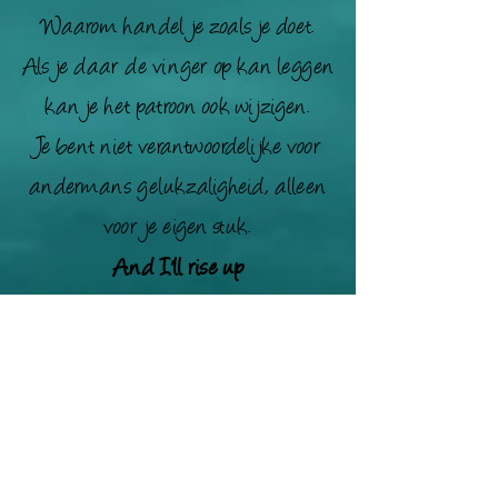
Waarom handel je zoals je doet.
Als je daar de vinger op kan leggen
kan je het patroon ook wijzigen.
Je bent niet verantwoordelijke voor
andermans gelukzaligheid, alleen
voor je eigen stuk.
And I'll rise up
I'll rise like the day
I'll rise up
I'll rise unafraid
I'll rise up
And I'll do it a thousand times