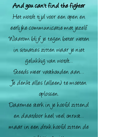
And you can't find the fighter
Het wordt tijd voor een open en
eerlijke communicatie met jezelf.
Waarom blijf je tegen beter weten
in situaties zitten waar je niet
gelukkig van wordt...
Steeds weer vasthouden aan…
Je denkt alles (alleen) te moeten
oplossen.
Daarmee sterk in je hoofd zittend
en daardoor heel veel onrust...
maar in een druk hoofd zitten de