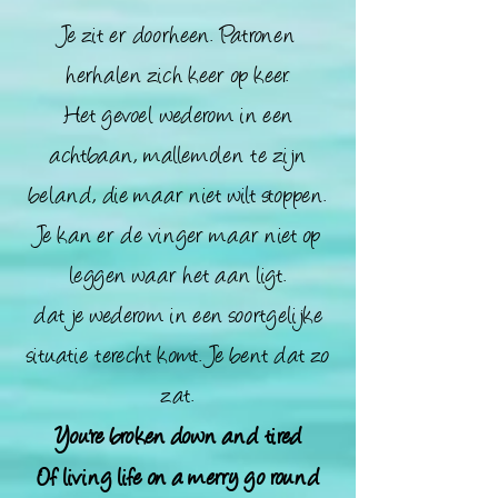
J
e zit er doorheen. Patronen
herhalen zich keer op keer.
Het gevoel wederom in een
achtbaan, mallemolen te zijn
beland, die maar niet wilt stoppen.
Je kan er de vinger maar niet op
leggen waar het aan ligt.
dat je wederom i
n een soortgelijke
situatie terecht komt. Je b
ent dat zo
zat.
You're broken down and tired
Of living life on a merry go round