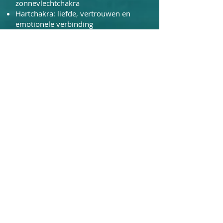
zonnevlechtchakra
Hartchakra: liefde, vertrouwen en
emotionele verbinding
Zonnevlechtchakra: innerlijke kracht,
rust en zelfvertrouwen
🛡
Gebruik & verdunning
Kan verdund of onverdund gebruikt
worden, afhankelijk van persoonlijke
gevoeligheid.
Algemeen gebruik:
2-4 druppels onder de voeten
Op polsen, nek of achter de oren
Inhaleren vanuit de handen
In de diffuser
2-4 druppels toevoegen aan een
warm bad
Voor massage: verdunnen met een
basisolie zoals V6
Voor een diepe ontspanning voor het
slapengaan:
Breng 1-2 druppels aan onder de