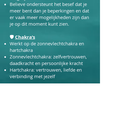
Believe ondersteunt het besef dat je
meer bent dan je beperkingen en dat
er vaak meer mogelijkheden zijn dan
je op dit moment kunt zien.
🛡
Chakra’s
Werkt op de zonnevlechtchakra en
hartchakra
Zonnevlechtchakra: zelfvertrouwen,
daadkracht en persoonlijke kracht
Hartchakra: vertrouwen, liefde en
verbinding met jezelf
🛡
Gebruik & verdunning
Aanbevolen verdunning:
50% Believe en 50% basisolie
Algemeen gebruik:
2-4 druppels op
het hartgebied,
o
p de polsen of
achter de oren,
In de nek onder de
haarlijn.
Onder de voeten,
In een warm bad