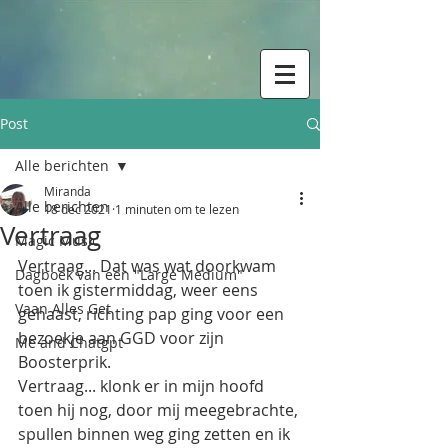
Post
Alle berichten
Miranda
Alle berichten
18 dec 2021
1 minuten om te lezen
Vertraag
Magic Music
Vertraag... Dat was wat doorkwam 
Dagboek van een "Large Medium"
toen ik gistermiddag, weer eens 
Vaan Alles Get
gehaast, richting pap ging voor een 
bezoekje aan GGD voor zijn 
Me and Chatgpt
Boosterprik.
Vertraag... klonk er in mijn hoofd 
toen hij nog, door mij meegebrachte, 
spullen binnen weg ging zetten en ik 