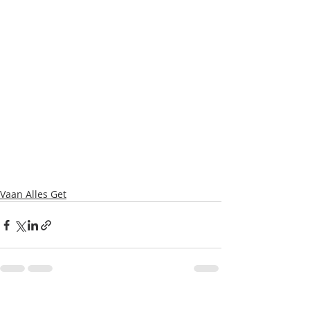
Vaan Alles Get
Recente blogposts
Alles weergeven